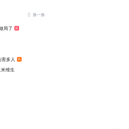

换一换
做局了
新
伤害多人
热
玉米维生