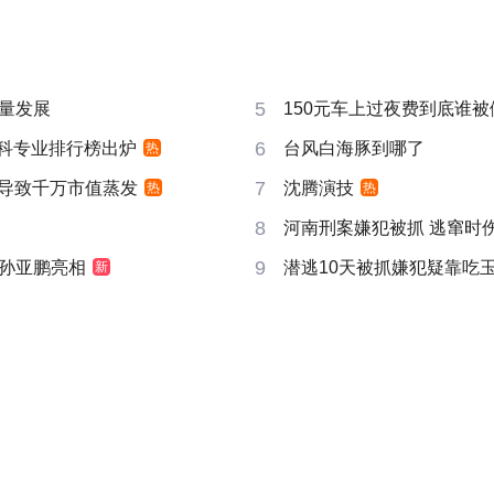
5
量发展
150元车上过夜费到底谁被
6
”本科专业排行榜出炉
台风白海豚到哪了
热
7
告导致千万市值蒸发
沈腾演技
热
热
8
河南刑案嫌犯被抓 逃窜时
9
孙亚鹏亮相
潜逃10天被抓嫌犯疑靠吃
新