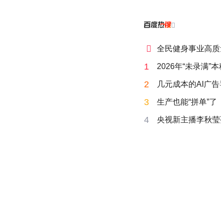


全民健身事业高质
1
2026年“未录满
2
几元成本的AI广
3
生产也能“拼单”了
4
央视新主播李秋莹